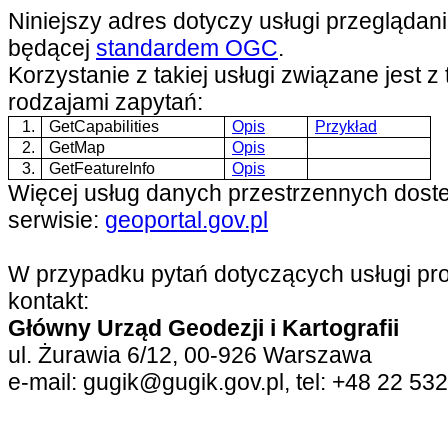
Niniejszy adres dotyczy usługi przegląda
będącej
standardem OGC
.
Korzystanie z takiej usługi związane jest z
rodzajami zapytań:
1.
GetCapabilities
Opis
Przykład
2.
GetMap
Opis
3.
GetFeatureInfo
Opis
Więcej usług danych przestrzennych doste
serwisie:
geoportal.gov.pl
W przypadku pytań dotyczących usługi pr
kontakt:
Główny Urząd Geodezji i Kartografii
ul. Żurawia 6/12, 00-926 Warszawa
e-mail: gugik@gugik.gov.pl, tel: +48 22 53