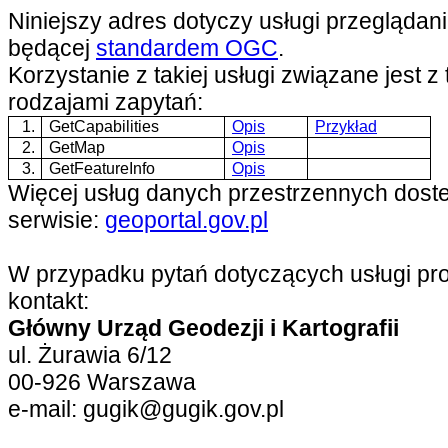
Niniejszy adres dotyczy usługi przegląda
będącej
standardem OGC
.
Korzystanie z takiej usługi związane jest z
rodzajami zapytań:
1.
GetCapabilities
Opis
Przykład
2.
GetMap
Opis
3.
GetFeatureInfo
Opis
Więcej usług danych przestrzennych doste
serwisie:
geoportal.gov.pl
W przypadku pytań dotyczących usługi pr
kontakt:
Główny Urząd Geodezji i Kartografii
ul. Żurawia 6/12
00-926 Warszawa
e-mail: gugik@gugik.gov.pl