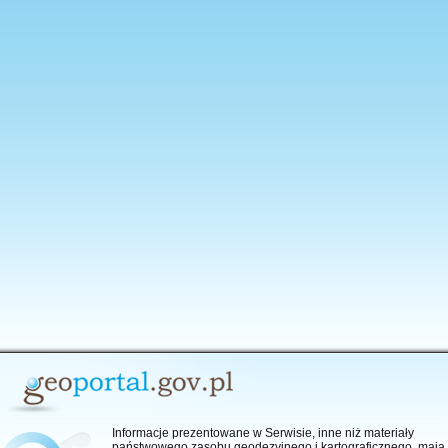
anie aplikacji
Informacje prezentowane w Serwisie, inne niż materiały
państwowego zasobu geodezyjnego i kartograficznego, mają