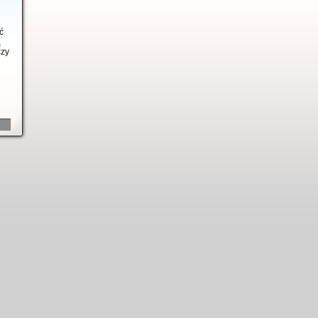
ć
ą
czy