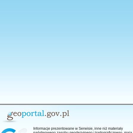
anie aplikacji
Informacje prezentowane w Serwisie, inne niż materiały
państwowego zasobu geodezyjnego i kartograficznego, mają