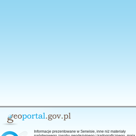
anie aplikacji
Informacje prezentowane w Serwisie, inne niż materiały
państwowego zasobu geodezyjnego i kartograficznego, mają