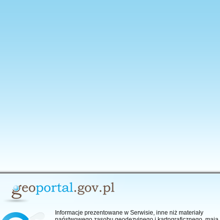
anie aplikacji
Informacje prezentowane w Serwisie, inne niż materiały
państwowego zasobu geodezyjnego i kartograficznego, mają