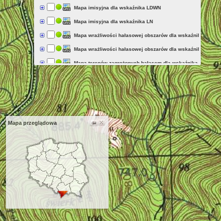
Mapa imisyjna dla wskaźnika LDWN
Mapa imisyjna dla wskaźnika LN
Mapa wrażliwości hałasowej obszarów dla wskaźnika LDWN
Mapa wrażliwości hałasowej obszarów dla wskaźnika LN
Mapa terenów zagrożonych hałasem dla wskaźnika LN
Mapa terenów zagrożonych hałasem dla wskaźnika LDWN
Jednolite części wód
Mapa zagrożenia powodziowego
Jednostki statystyczne (BREC 2017)
Mapa przeglądowa
Aktualność ortofotomapy
Rzeźba terenu (cieniowanie)
Rzeźba terenu (hipsometria)
Rzeźba terenu
Dane do pobrania
Skorowidze
Skorowidze: Mapy sozologiczne
Skorowidze: Ortofotomapa