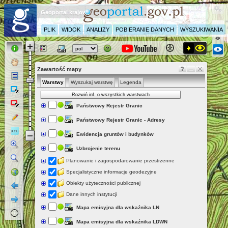
Geoportal krajowy
PLIK
WIDOK
ANALIZY
POBIERANIE DANYCH
WYSZUKIWANIA
Zawartość mapy
Warstwy
Wyszukaj warstwę
Legenda
Rozwiń inf. o wszystkich warstwach
Państwowy Rejestr Granic
Państwowy Rejestr Granic - Adresy
Ewidencja gruntów i budynków
Uzbrojenie terenu
Planowanie i zagospodarowanie przestrzenne
Specjalistyczne informacje geodezyjne
Obiekty użyteczności publicznej
Dane innych instytucji
Mapa emisyjna dla wskaźnika LN
Mapa emisyjna dla wskaźnika LDWN