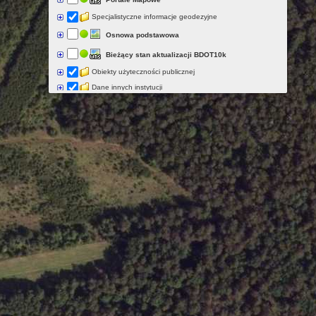
Specjalistyczne informacje geodezyjne
Osnowa podstawowa
Bieżący stan aktualizacji BDOT10k
Obiekty użyteczności publicznej
Dane innych instytucji
Strefy zagrożenia naturalnego
Ostrzeżenia meteorologiczne
Ostrzeżenia hydrologiczne
Mapa emisyjna dla wskaźnika LN
Mapa emisyjna dla wskaźnika LDWN
Mapa imisyjna dla wskaźnika LDWN
Mapa imisyjna dla wskaźnika LN
Mapa wrażliwości hałasowej obszarów dla wskaźnika LDWN
Mapa wrażliwości hałasowej obszarów dla wskaźnika LN
Mapa terenów zagrożonych hałasem dla wskaźnika LN
Mapa terenów zagrożonych hałasem dla wskaźnika LDWN