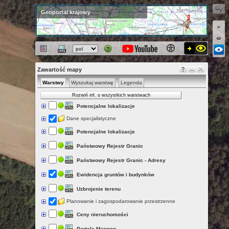
Geoportal krajowy
Zawartość mapy
Warstwy
Wyszukaj warstwę
Legenda
Rozwiń inf. o wszystkich warstwach
Potencjalne lokalizacje
Dane specjalistyczne
Potencjalne lokalizacje
Państwowy Rejestr Granic
Państwowy Rejestr Granic - Adresy
Ewidencja gruntów i budynków
Uzbrojenie terenu
Planowanie i zagospodarowanie przestrzenne
Ceny nieruchomości
Portale Mapowe