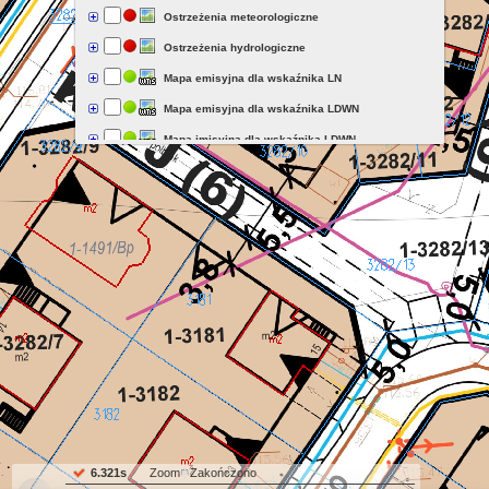
Ostrzeżenia meteorologiczne
Ostrzeżenia hydrologiczne
Mapa emisyjna dla wskaźnika LN
Mapa emisyjna dla wskaźnika LDWN
Mapa imisyjna dla wskaźnika LDWN
Mapa imisyjna dla wskaźnika LN
Mapa wrażliwości hałasowej obszarów dla wskaźnika LDWN
Mapa wrażliwości hałasowej obszarów dla wskaźnika LN
Mapa terenów zagrożonych hałasem dla wskaźnika LN
Mapa terenów zagrożonych hałasem dla wskaźnika LDWN
Jednolite części wód
Wstępna ocena ryzyka powodziowego
Mapa zagrożenia powodziowego
Jednostki statystyczne (BREC 2017)
Maksymalny kwalifikowalny obszar
6.321s
Zoom
Zakończono
Obiekty pokrycia terenu