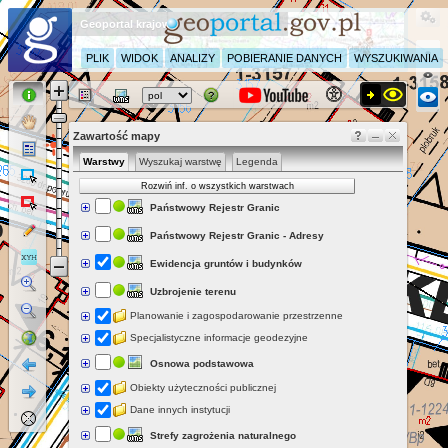
Geoportal krajowy
PLIK
WIDOK
ANALIZY
POBIERANIE DANYCH
WYSZUKIWANIA
Zawartość mapy
Warstwy
Wyszukaj warstwę
Legenda
Rozwiń inf. o wszystkich warstwach
Państwowy Rejestr Granic
Państwowy Rejestr Granic - Adresy
Ewidencja gruntów i budynków
Uzbrojenie terenu
Planowanie i zagospodarowanie przestrzenne
Specjalistyczne informacje geodezyjne
Osnowa podstawowa
Obiekty użyteczności publicznej
Dane innych instytucji
Strefy zagrożenia naturalnego