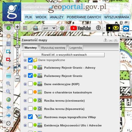
Geoportal krajowy
PLIK
WIDOK
ANALIZY
POBIERANIE DANYCH
WYSZUKIWANIA
Zawartość mapy
Warstwy
Wyszukaj warstwę
Legenda
Rozwiń inf. o wszystkich warstwach
Dane topograficzne
Państwowy Rejestr Granic - Adresy
Państwowy Rejestr Granic
Dane ewidencyjne (KIIP)
Dane o charakterze katastralnym
Rzeźba terenu (cieniowanie)
Rzeźba terenu (hipsometria)
Rastrowa mapa topograficzna VMap
Ewidencja Miejscowości Ulic i Adresów