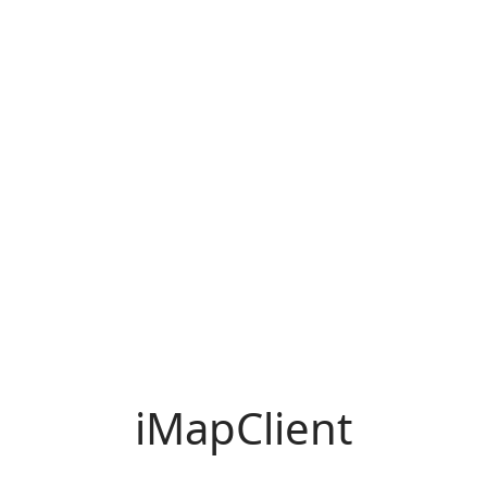
iMapClient