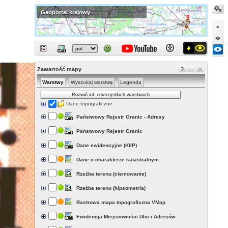
Geoportal krajowy
Zawartość mapy
Warstwy
Wyszukaj warstwę
Legenda
Rozwiń inf. o wszystkich warstwach
Dane topograficzne
Państwowy Rejestr Granic - Adresy
Państwowy Rejestr Granic
Dane ewidencyjne (KIIP)
Dane o charakterze katastralnym
Rzeźba terenu (cieniowanie)
Rzeźba terenu (hipsometria)
Rastrowa mapa topograficzna VMap
Ewidencja Miejscowości Ulic i Adresów