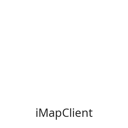
iMapClient