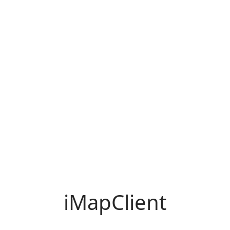
iMapClient