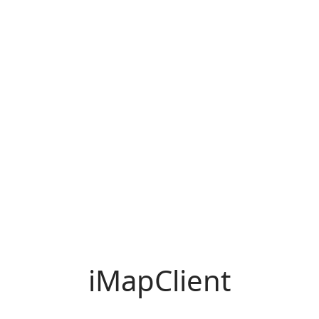
iMapClient