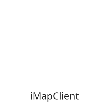
iMapClient