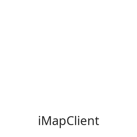
iMapClient