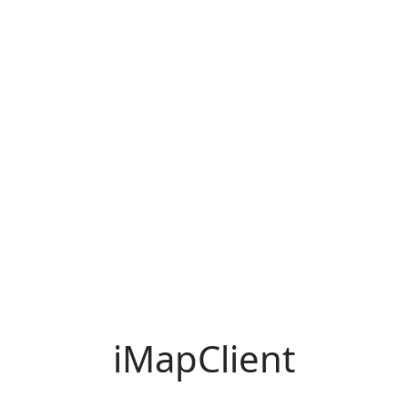
iMapClient