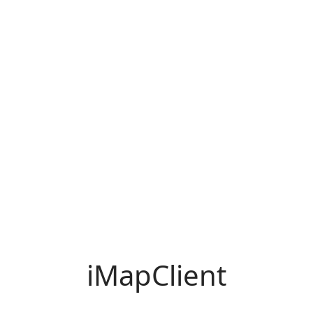
iMapClient