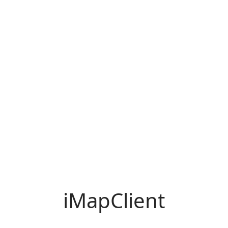
iMapClient