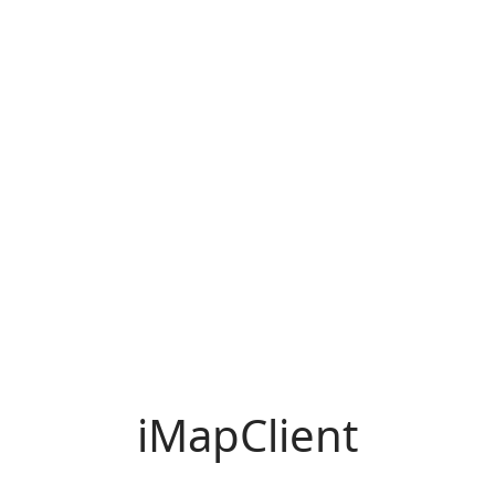
iMapClient