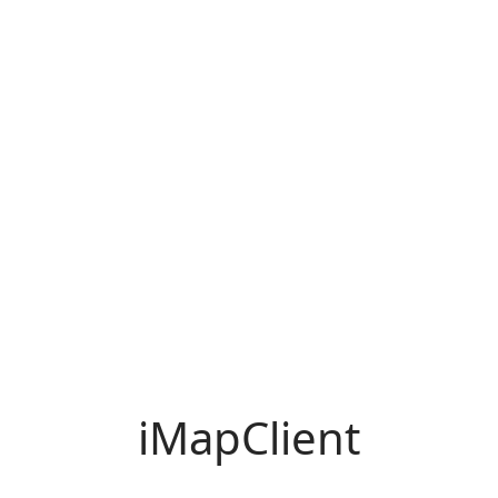
iMapClient