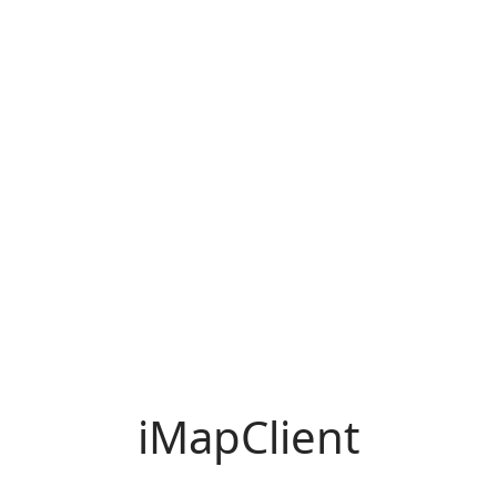
iMapClient