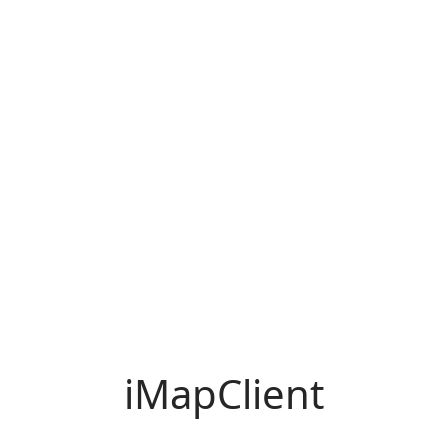
iMapClient